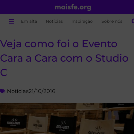
Em alta
Notícias
Inspiração
Sobre nós
Veja como foi o Evento
Cara a Cara com o Studio
C
Notícias
21/10/2016