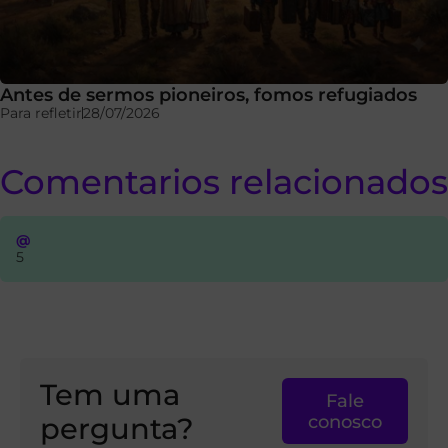
Antes de sermos pioneiros, fomos refugiados
Para refletir
28/07/2026
Comentarios relacionados
@
5
Tem uma
Fale
pergunta?
conosco