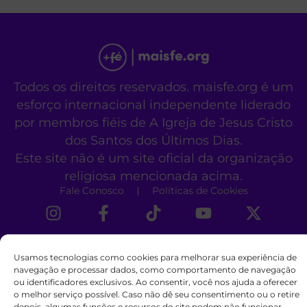
Todos os direitos reservados. maisfe.org é um
esforço internacional independente liderado
por membros fiéis de A Igreja de Jesus Cristo
dos Santos dos Últimos Dias.
Este site não é um site oficial da organização
religiosa mencionada acima.
Fale Conosco
Políticas de Cookies
Usamos tecnologias como cookies para melhorar sua experiência de
navegação e processar dados, como comportamento de navegação
ou identificadores exclusivos. Ao consentir, você nos ajuda a oferecer
o melhor serviço possível. Caso não dê seu consentimento ou o retire
depois, algumas funções e recursos do site podem não funcionar