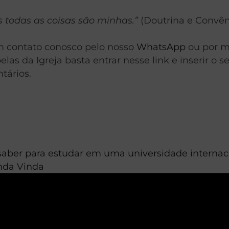
s todas as coisas são minhas.”
(Doutrina e Convêni
em contato conosco pelo nosso
WhatsApp
ou por me
as da Igreja basta entrar nesse link e inserir o s
tários.
aber para estudar em uma universidade internac
unda Vinda