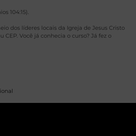
os 104:15).
io dos líderes locais da Igreja de Jesus Cristo
eu CEP. Você já conhecia o curso? Já fez o
ional