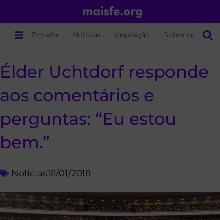
Em alta
Notícias
Inspiração
Sobre nós
Élder Uchtdorf responde
aos comentários e
perguntas: “Eu estou
bem.”
Notícias
18/01/2018