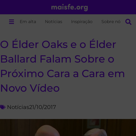
Em alta
Notícias
Inspiração
Sobre nós
O Élder Oaks e o Élder
Ballard Falam Sobre o
Próximo Cara a Cara em
Novo Vídeo
Notícias
21/10/2017