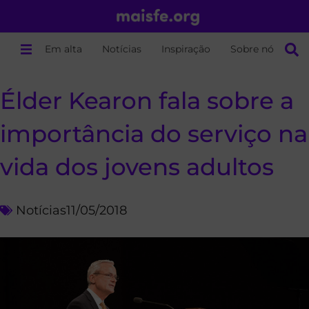
Em alta
Notícias
Inspiração
Sobre nós
Élder Kearon fala sobre a
importância do serviço na
vida dos jovens adultos
Notícias
11/05/2018