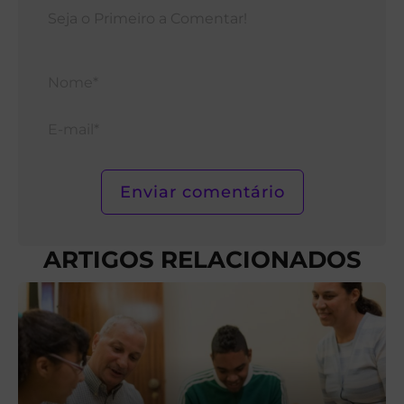
Nom
E-
mail*
ARTIGOS RELACIONADOS