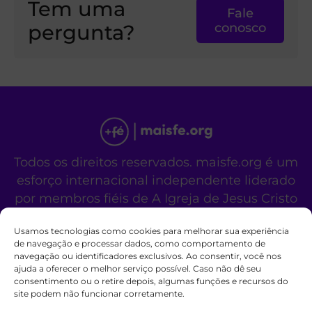
Tem uma
Fale
pergunta?
conosco
Todos os direitos reservados. maisfe.org é um
esforço internacional independente liderado
por membros fiéis de A Igreja de Jesus Cristo
dos Santos dos Últimos Dias.
Usamos tecnologias como cookies para melhorar sua experiência
Este site não é um site oficial da organização
de navegação e processar dados, como comportamento de
religiosa mencionada acima.
navegação ou identificadores exclusivos. Ao consentir, você nos
Fale Conosco
Políticas de Cookies
ajuda a oferecer o melhor serviço possível. Caso não dê seu
consentimento ou o retire depois, algumas funções e recursos do
site podem não funcionar corretamente.