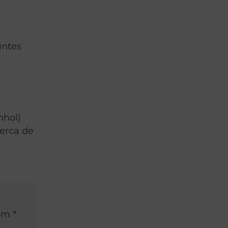
intes
nhol)
cerca de
om *