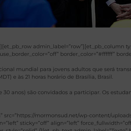
n”][et_pb_row admin_label=”row”][et_pb_column ty
use_border_color=”off” border_color=”#ffffff” borde
ional mundial para jovens adultos que será trans
) e às 21 horas horário de Brasília, Brasil.
 e 30 anos) são convidados a participar. Os estudan
src=”https://mormonsud.net/wp-content/uploads/2
”left” sticky=”off” align=”left” force_fullwidth=”
er_style=”solid” /][et_pb_text admin_label=”Texto”