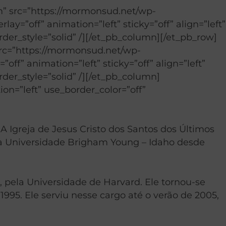
” src=”https://mormonsud.net/wp-
y=”off” animation=”left” sticky=”off” align=”left”
rder_style=”solid” /][/et_pb_column][/et_pb_row]
rc=”https://mormonsud.net/wp-
ff” animation=”left” sticky=”off” align=”left”
rder_style=”solid” /][/et_pb_column]
on=”left” use_border_color=”off”
A Igreja de Jesus Cristo dos Santos dos Últimos
 da Universidade Brigham Young – Idaho desde
 pela Universidade de Harvard. Ele tornou-se
95. Ele serviu nesse cargo até o verão de 2005,