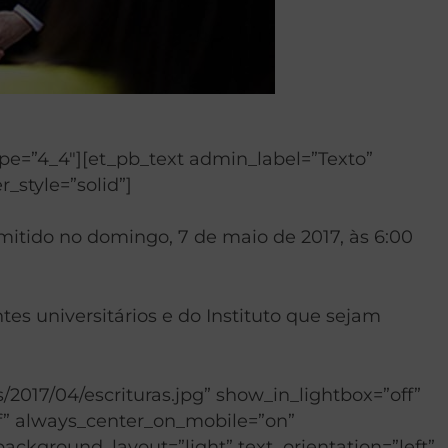
pe=”4_4″][et_pb_text admin_label=”Texto”
r_style=”solid”]
mitido no domingo, 7 de maio de 2017, às 6:00
tes universitários e do Instituto que sejam
017/04/escrituras.jpg” show_in_lightbox=”off”
off” always_center_on_mobile=”on”
 background_layout=”light” text_orientation=”left”