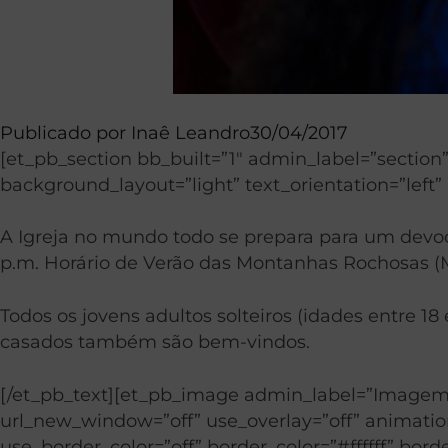
Publicado por
Inaê Leandro
30/04/2017
[et_pb_section bb_built=”1″ admin_label=”sectio
background_layout=”light” text_orientation=”left” 
A Igreja no mundo todo se prepara para um devoc
p.m. Horário de Verão das Montanhas Rochosas (MDT
Todos os jovens adultos solteiros (idades entre 18
casados também são bem-vindos.
[/et_pb_text][et_pb_image admin_label=”Imagem” 
url_new_window=”off” use_overlay=”off” animation=
use_border_color=”off” border_color=”#ffffff” bord