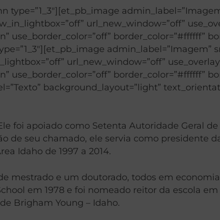
mn type=”1_3″][et_pb_image admin_label=”Imagem
in_lightbox=”off” url_new_window=”off” use_overla
” use_border_color=”off” border_color=”#ffffff” bo
type=”1_3″][et_pb_image admin_label=”Imagem” s
lightbox=”off” url_new_window=”off” use_overlay=”o
” use_border_color=”off” border_color=”#ffffff” bo
=”Texto” background_layout=”light” text_orientati
Ele foi apoiado como Setenta Autoridade Geral de 
asião de seu chamado, ele servia como presidente
rea Idaho de 1997 a 2014.
u de mestrado e um doutorado, todos em economia,
ool em 1978 e foi nomeado reitor da escola em 19
 de Brigham Young – Idaho.