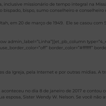
ja, inclusive missionário de tempo integral na M
 no bispado, bispo, sumo conselheiro e conselheiro
Utah, em 20 de março de 1949. Ele se casou com S
row admin_label=”Linha”][et_pb_column type=”4_4
use_border_color=”off” border_color=”#ffffff” borde
s da Igreja, pela Internet e por outras mídias. A t
aconteceu no dia 8 de janeiro de 2017 e contou c
a esposa, Sister Wendy W. Nelson. Se você não as