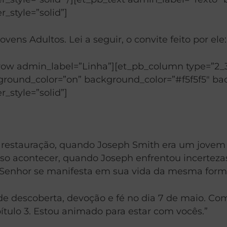
r_style=”solid”]
vens Adultos. Lei a seguir, o convite feito por ele:
_row admin_label=”Linha”][et_pb_column type=”2_
ound_color=”on” background_color=”#f5f5f5″ backg
r_style=”solid”]
da restauração, quando Joseph Smith era um jovem 
sso acontecer, quando Joseph enfrentou incertezas
Senhor se manifesta em sua vida da mesma forma
 descoberta, devoção e fé no dia 7 de maio. Com
tulo 3. Estou animado para estar com vocês.”