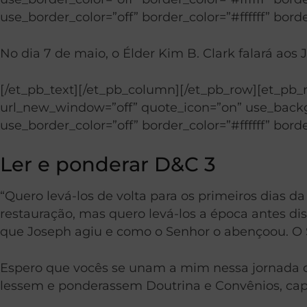
use_border_color=”off” border_color=”#ffffff” borde
No dia 7 de maio, o Élder Kim B. Clark falará aos Jo
[/et_pb_text][/et_pb_column][/et_pb_row][et_pb
url_new_window=”off” quote_icon=”on” use_backgr
use_border_color=”off” border_color=”#ffffff” borde
Ler e ponderar D&C 3
“Quero levá-los de volta para os primeiros dias 
restauração, mas quero levá-los a época antes di
que Joseph agiu e como o Senhor o abençoou. O 
Espero que vocês se unam a mim nessa jornada de
lessem e ponderassem Doutrina e Convênios, capí