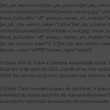
[/et_pb_testimonial][/et_pb_column][et_pb_colu
content/uploads/2017/04/Joseph-reading.jpg” show_
force_fullwidth=”off” always_center_on_mobile=”on
[et_pb_row admin_label=”Linha”][et_pb_column 
content/uploads/2017/04/Elder-Clark.jpg” show_in_
force_fullwidth=”off” always_center_on_mobile=”on
[et_pb_column type=”2_3″][et_pb_text admin_label
border_color=”#ffffff” border_style=”solid”]
O Élder Kim B. Clark é Setenta Autoridade Geral. 
Dias em 4 de abril de 2015, aos 66 anos. Por oc
2005. Ele serviu no Quinto Quórum dos Setenta, Á
O Élder Clark recebeu o grau de bacharel, o gra
membro do corpo docente da Harvard Business Sch
quando foi nomeado presidente da Universidade