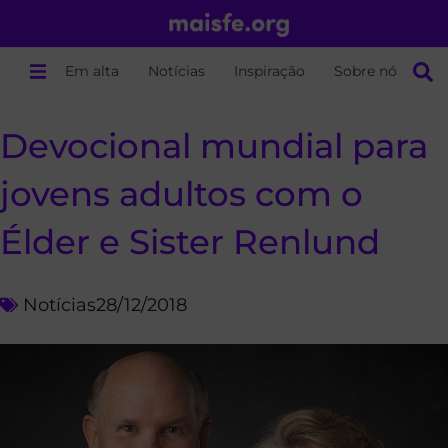
Em alta
Notícias
Inspiração
Sobre nós
Devocional mundial para
jovens adultos com o
Élder e Sister Renlund
Notícias
28/12/2018