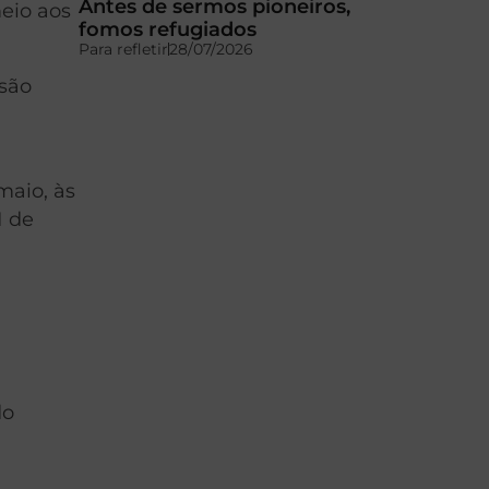
Antes de sermos pioneiros,
eio aos
fomos refugiados
Para refletir
28/07/2026
 são
maio, às
1 de
do