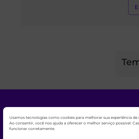
Tem
Usamos tecnologias como cookies para melhorar sua experiência de
Todos os direitos reservados. m
Ao consentir, você nos ajuda a oferecer o melhor serviço possível. C
funcionar corretamente.