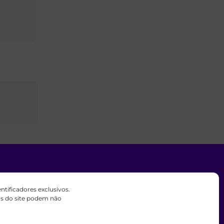
ificadores exclusivos.
 liderado por membros fiéis de A
sos do site podem não
.