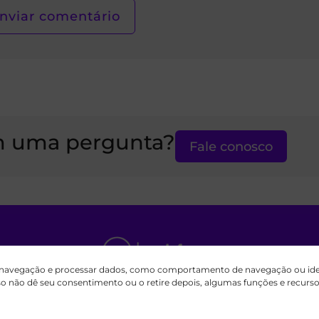
 uma pergunta?
Fale conosco
 navegação e processar dados, como comportamento de navegação ou ident
aisfe.org é um esforço internacional independente
aso não dê seu consentimento ou o retire depois, algumas funções e recur
Igreja de Jesus Cristo dos Santos dos Últimos Dias