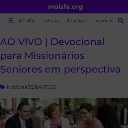
Em alta
Notícias
Inspiração
Sobre nós
AO VIVO | Devocional
para Missionários
Seniores em perspectiva
Notícias
25/04/2026