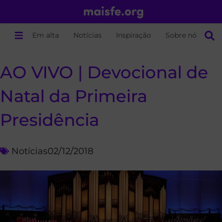
Em alta
Notícias
Inspiração
Sobre nós
AO VIVO | Devocional de
Natal da Primeira
Presidência
Notícias
02/12/2018