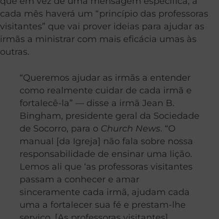
que em vez de uma mensagem específica, a
cada mês haverá um “princípio das professoras
visitantes” que vai prover ideias para ajudar as
irmãs a ministrar com mais eficácia umas às
outras.
“Queremos ajudar as irmãs a entender
como realmente cuidar de cada irmã e
fortalecê-la” — disse a irmã Jean B.
Bingham, presidente geral da Sociedade
de Socorro, para o
Church News
. “O
manual [da Igreja] não fala sobre nossa
responsabilidade de ensinar uma lição.
Lemos ali que ‘as professoras visitantes
passam a conhecer e amar
sinceramente cada irmã, ajudam cada
uma a fortalecer sua fé e prestam-lhe
serviço. [As professoras visitantes]