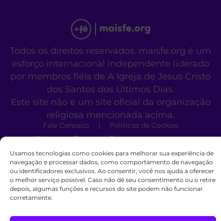
Todos os direitos reservados. maisfe.org é um
esforço internacional independente liderado
por membros fiéis de A Igreja de Jesus Cristo
dos Santos dos Últimos Dias.
Este site não é um site oficial da organização
religiosa mencionada acima.
Fale Conosco
Políticas de Cookies
Usamos tecnologias como cookies para melhorar sua experiência de
navegação e processar dados, como comportamento de navegação
ou identificadores exclusivos. Ao consentir, você nos ajuda a oferecer
o melhor serviço possível. Caso não dê seu consentimento ou o retire
depois, algumas funções e recursos do site podem não funcionar
corretamente.