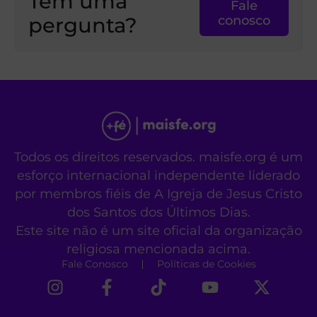
Tem uma
Fale
pergunta?
conosco
Todos os direitos reservados. maisfe.org é um
esforço internacional independente liderado
por membros fiéis de A Igreja de Jesus Cristo
dos Santos dos Últimos Dias.
Este site não é um site oficial da organização
religiosa mencionada acima.
Fale Conosco
Políticas de Cookies