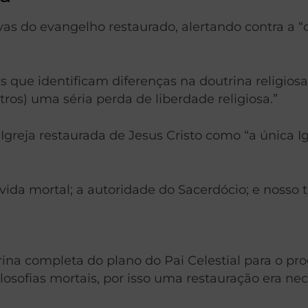
vas do evangelho restaurado, alertando contra a “
s que identificam diferenças na doutrina religios
ros) uma séria perda de liberdade religiosa.”
a Igreja restaurada de Jesus Cristo como “a única I
 vida mortal; a autoridade do Sacerdócio; e nosso
rina completa do plano do Pai Celestial para o pr
losofias mortais, por isso uma restauração era ne