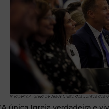
Imagem: A Igreja de Jesus Cristo dos Santos dos Ú
‘A única Igreja verdadeira e viv