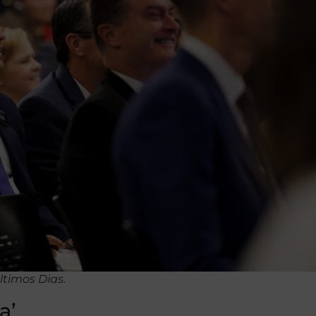
ltimos Dias.
a’