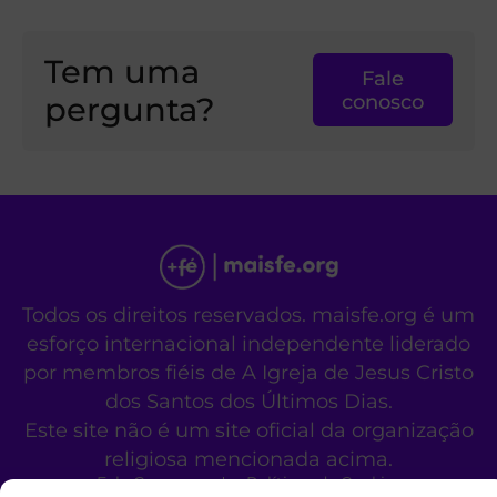
Tem uma
Fale
pergunta?
conosco
Todos os direitos reservados. maisfe.org é um
esforço internacional independente liderado
por membros fiéis de A Igreja de Jesus Cristo
dos Santos dos Últimos Dias.
Este site não é um site oficial da organização
religiosa mencionada acima.
Fale Conosco
Políticas de Cookies