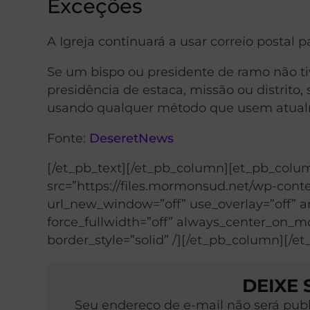
Exceções
A Igreja continuará a usar correio postal p
Se um bispo ou presidente de ramo não ti
presidência de estaca, missão ou distrito,
usando qualquer método que usem atualm
Fonte:
DeseretNews
[/et_pb_text][/et_pb_column][et_pb_col
src=”https://files.mormonsud.net/wp-conte
url_new_window=”off” use_overlay=”off” ani
force_fullwidth=”off” always_center_on_mob
border_style=”solid” /][/et_pb_column][/e
DEIXE
Seu endereço de e-mail não será pub