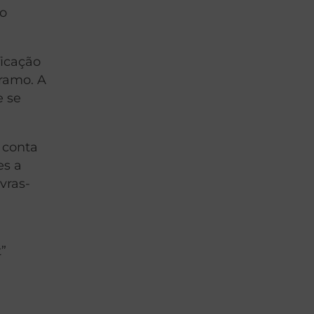
do
ficação
 ramo. A
e se
 conta
es a
vras-
t”