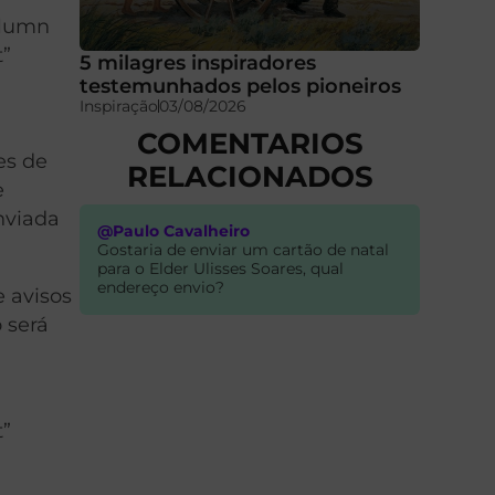
olumn
t”
5 milagres inspiradores
testemunhados pelos pioneiros
Inspiração
03/08/2026
COMENTARIOS
es de
RELACIONADOS
e
nviada
@Paulo Cavalheiro
Gostaria de enviar um cartão de natal
para o Elder Ulisses Soares, qual
endereço envio?
e avisos
 será
t”