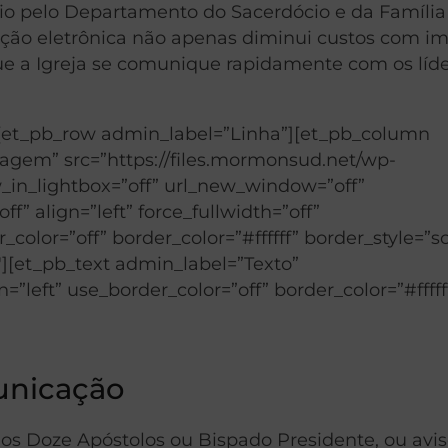
io pelo Departamento do Sacerdócio e da Família
ação eletrônica não apenas diminui custos com i
e a Igreja se comunique rapidamente com os líde
][et_pb_row admin_label=”Linha”][et_pb_column
agem” src=”https://files.mormonsud.net/wp-
_in_lightbox=”off” url_new_window=”off”
ff” align=”left” force_fullwidth=”off”
lor=”off” border_color=”#ffffff” border_style=”sol
][et_pb_text admin_label=”Texto”
=”left” use_border_color=”off” border_color=”#fffff
municação
os Doze Apóstolos ou Bispado Presidente, ou avi