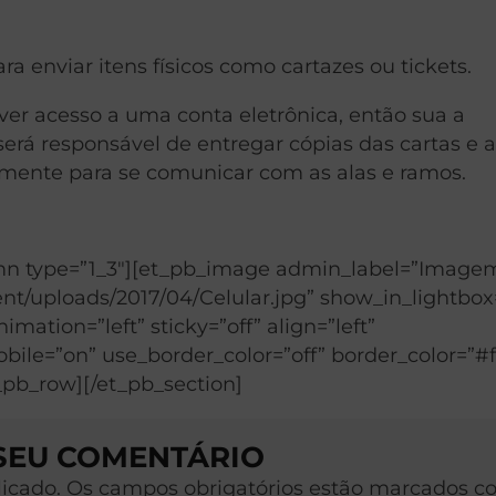
ara enviar itens físicos como cartazes ou tickets.
ver acesso a uma conta eletrônica, então sua a
 será responsável de entregar cópias das cartas e a
ente para se comunicar com as alas e ramos.
umn type=”1_3″][et_pb_image admin_label=”Image
nt/uploads/2017/04/Celular.jpg” show_in_lightbox
mation=”left” sticky=”off” align=”left”
ile=”on” use_border_color=”off” border_color=”#ff
t_pb_row][/et_pb_section]
 SEU COMENTÁRIO
licado. Os campos obrigatórios estão marcados c