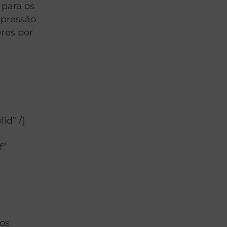
 para os
mpressão
res por
id” /]
f”
sos