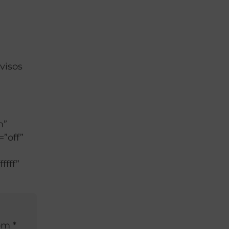
visos
m”
=”off”
ffff”
om *