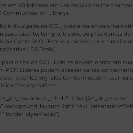
izados em 40 idiomas em um arquivo online chama
al Communication Library).
ão é divulgada na OCL, o sistema envia uma noti
missão, distrito, templo, bispos, ou presidentes de
do na Conta SUD. (Este é o endereço de e-mail qu
aplicativo LDS Tools.)
es para o site da OCL. Líderes devem entrar em sua
 em PDF. Líderes podem acessar cartas concernent
te letter.lds.org. Eles também podem usar pala
blicações específicas.
][et_pb_row admin_label=”Linha”][et_pb_column
” background_layout=”light” text_orientation=”lef
f” border_style=”solid”]