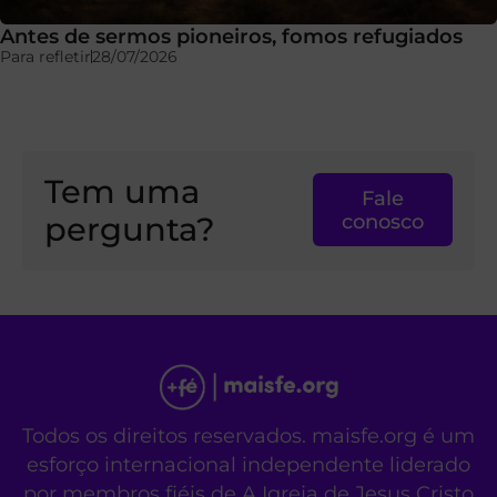
Antes de sermos pioneiros, fomos refugiados
Para refletir
28/07/2026
Tem uma
Fale
pergunta?
conosco
Todos os direitos reservados. maisfe.org é um
esforço internacional independente liderado
por membros fiéis de A Igreja de Jesus Cristo