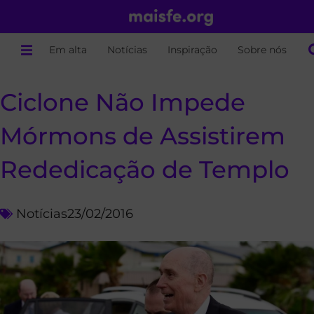
Em alta
Notícias
Inspiração
Sobre nós
Ciclone Não Impede
Mórmons de Assistirem
Rededicação de Templo
Notícias
23/02/2016