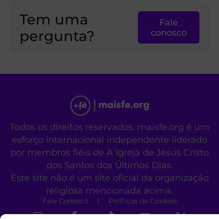
Tem uma
Fale
pergunta?
conosco
Todos os direitos reservados. maisfe.org é um
esforço internacional independente liderado
por membros fiéis de A Igreja de Jesus Cristo
dos Santos dos Últimos Dias.
Este site não é um site oficial da organização
religiosa mencionada acima.
Fale Conosco
Políticas de Cookies