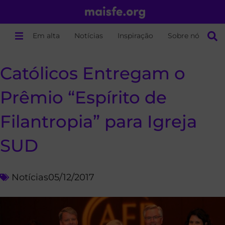
Em alta
Notícias
Inspiração
Sobre nós
Católicos Entregam o
Prêmio “Espírito de
Filantropia” para Igreja
SUD
Notícias
05/12/2017