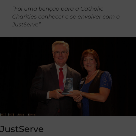
“Foi uma benção para a Catholic
Charities conhecer e se envolver com o
JustServe”.
JustServe