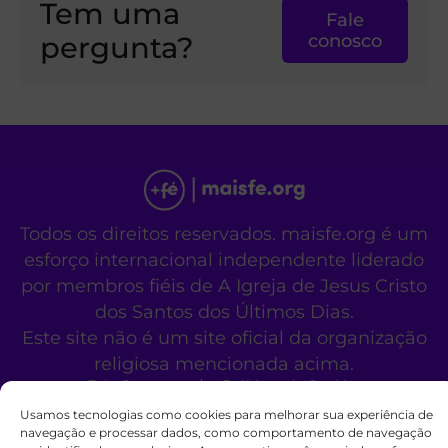
Tem uma
Fale
pergunta?
conosco
Todos os direitos reservados. maisfe.org é um
esforço internacional independente liderado
por membros fiéis de A Igreja de Jesus Cristo
dos Santos dos Últimos Dias.
Este site não é um site oficial da organização
religiosa mencionada acima.
Fale Conosco
Políticas de Cookies
Usamos tecnologias como cookies para melhorar sua experiência de
navegação e processar dados, como comportamento de navegação