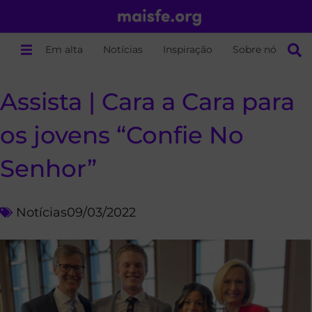
Em alta
Notícias
Inspiração
Sobre nós
Assista | Cara a Cara para
os jovens “Confie No
Senhor”
Notícias
09/03/2022