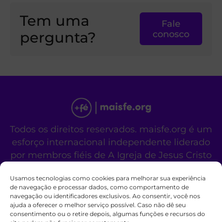
Tem uma
Fale
pergunta?
conosco
Todos os direitos reservados. maisfe.org é um
esforço internacional independente liderado
por membros fiéis de A Igreja de Jesus Cristo
dos Santos dos Últimos Dias.
Usamos tecnologias como cookies para melhorar sua experiência
Este site não é um site oficial da organização
de navegação e processar dados, como comportamento de
religiosa mencionada acima.
navegação ou identificadores exclusivos. Ao consentir, você nos
Fale Conosco
Políticas de Cookies
ajuda a oferecer o melhor serviço possível. Caso não dê seu
consentimento ou o retire depois, algumas funções e recursos do