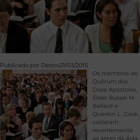
Publicado por
Destro
21/03/2015
Os membros do
Quórum dos
Doze Apóstolos,
Elder Russel M.
Ballard e
Quentin L. Cook,
visitaram
recentemente
as áreas da Ásia