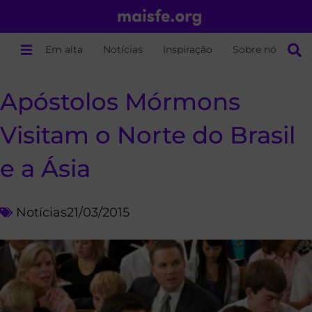
Em alta
Notícias
Inspiração
Sobre nós
Apóstolos Mórmons
Visitam o Norte do Brasil
e a Ásia
Notícias
21/03/2015