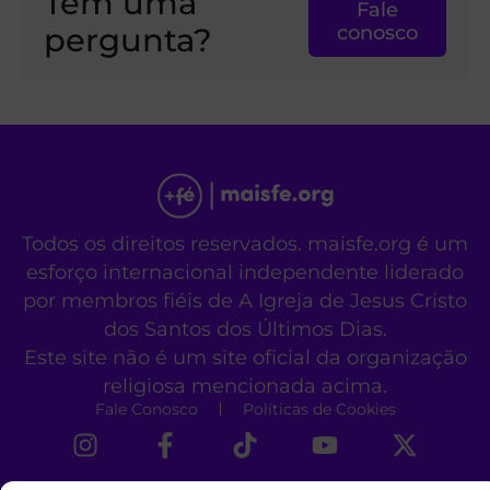
Tem uma
Fale
pergunta?
conosco
Todos os direitos reservados. maisfe.org é um
esforço internacional independente liderado
por membros fiéis de A Igreja de Jesus Cristo
dos Santos dos Últimos Dias.
Este site não é um site oficial da organização
religiosa mencionada acima.
Fale Conosco
Políticas de Cookies