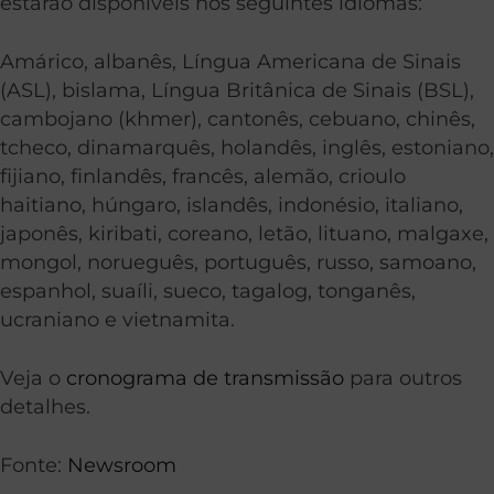
estarão disponíveis nos seguintes idiomas:
Amárico, albanês, Língua Americana de Sinais
(ASL), bislama, Língua Britânica de Sinais (BSL),
cambojano (khmer), cantonês, cebuano, chinês,
tcheco, dinamarquês, holandês, inglês, estoniano,
fijiano, finlandês, francês, alemão, crioulo
haitiano, húngaro, islandês, indonésio, italiano,
japonês, kiribati, coreano, letão, lituano, malgaxe,
mongol, norueguês, português, russo, samoano,
espanhol, suaíli, sueco, tagalog, tonganês,
ucraniano e vietnamita.
Veja o
cronograma de transmissão
para outros
detalhes.
Fonte:
Newsroom