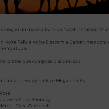
as lançou um novo álbum de Natal intitulado “A Sa
 Noite Feliz e Anjos Descem a Cantar, mas com nov
e no YouTube.
ntérpretes que compões o álbum são:
 Cantar] – Brady Parks e Megan Parks
 Rose
d Jones e Anna Kennedy
elém] – Clara Campbell