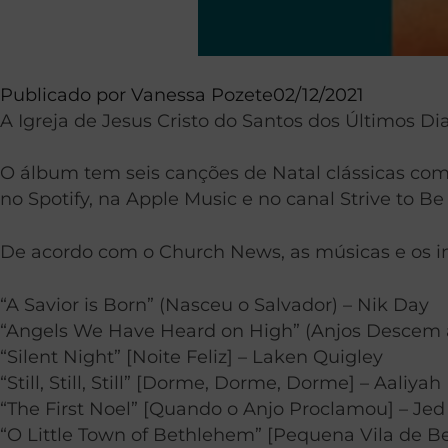
Publicado por
Vanessa Pozete
02/12/2021
A Igreja de Jesus Cristo do Santos dos Últimos Di
O álbum tem seis canções de Natal clássicas como
no Spotify, na Apple Music e no canal Strive to B
De acordo com o Church News, as músicas e os i
“A Savior is Born” (Nasceu o Salvador) – Nik Day
“Angels We Have Heard on High” (Anjos Descem a
“Silent Night” [Noite Feliz] – Laken Quigley
“Still, Still, Still” [Dorme, Dorme, Dorme] – Aaliyah
“The First Noel” [Quando o Anjo Proclamou] – Je
“O Little Town of Bethlehem” [Pequena Vila de B