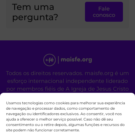
Tem uma
Fale
pergunta?
conosco
Todos os direitos reservados. maisfe.org é um
esforço internacional independente liderado
por membros fiéis de A Igreja de Jesus Cristo
dos Santos dos Últimos Dias.
Usamos tecnologias como cookies para melhorar sua experiência
Este site não é um site oficial da organização
de navegação e processar dados, como comportamento de
religiosa mencionada acima.
navegação ou identificadores exclusivos. Ao consentir, você nos
Fale Conosco
Políticas de Cookies
ajuda a oferecer o melhor serviço possível. Caso não dê seu
consentimento ou o retire depois, algumas funções e recursos do
site podem não funcionar corretamente.