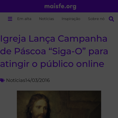
Em alta
Notícias
Inspiração
Sobre nós
Igreja Lança Campanha
de Páscoa “Siga-O” para
atingir o público online
Notícias
14/03/2016