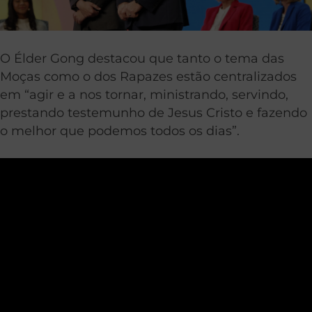
O Élder Gong destacou que tanto o tema das
Moças como o dos Rapazes estão centralizados
em “agir e a nos tornar, ministrando, servindo,
prestando testemunho de Jesus Cristo e fazendo
o melhor que podemos todos os dias”.