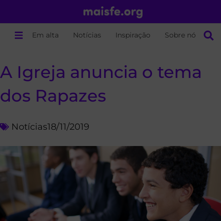
Em alta
Notícias
Inspiração
Sobre nós
A Igreja anuncia o tema
dos Rapazes
Notícias
18/11/2019