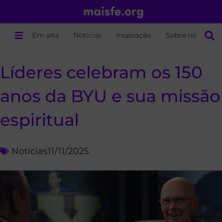
Em alta
Notícias
Inspiração
Sobre nós
Líderes celebram os 150
anos da BYU e sua missão
espiritual
Notícias
11/11/2025