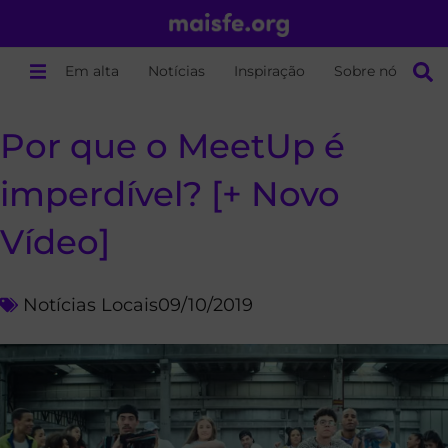
Em alta
Notícias
Inspiração
Sobre nós
Por que o MeetUp é
imperdível? [+ Novo
Vídeo]
Notícias Locais
09/10/2019