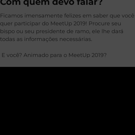
Com quem devo falar?
Ficamos imensamente felizes em saber que você
quer participar do MeetUp 2019! Procure seu
bispo ou seu presidente de ramo, ele lhe dará
todas as informações necessárias.
E você? Animado para o MeetUp 2019?