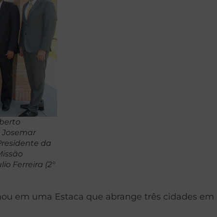
oberto
), Josemar
(Presidente da
Missão
io Ferreira (2°
mou em uma Estaca que abrange três cidades em 