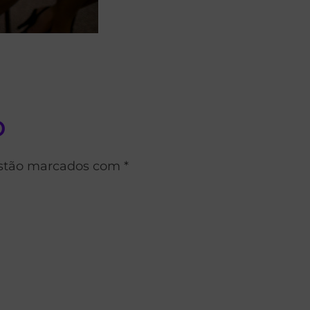
o
estão marcados com *