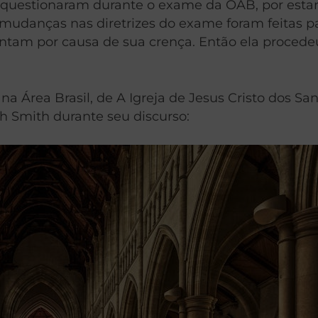
 A questionaram durante o exame da OAB, por esta
udanças nas diretrizes do exame foram feitas para
ntam por causa de sua crença. Então ela procede
na Área Brasil, de A Igreja de Jesus Cristo dos Sa
ph Smith durante seu discurso: