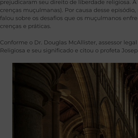
prejudicaram seu direito de liberdade religiosa.
crenças muçulmanas). Por causa desse episódio, m
falou sobre os desafios que os muçulmanos enfre
crenças e práticas.
Conforme o Dr. Douglas McAllister, assessor legal 
Religiosa e seu significado e citou o profeta Jose