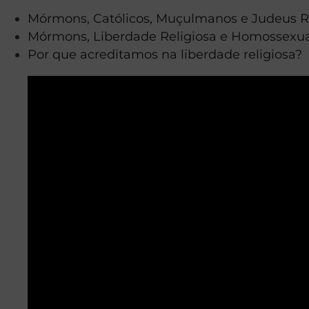
Mórmons, Católicos, Muçulmanos e Judeus Re
Mórmons, Liberdade Religiosa e Homossexu
Por que acreditamos na liberdade religiosa?