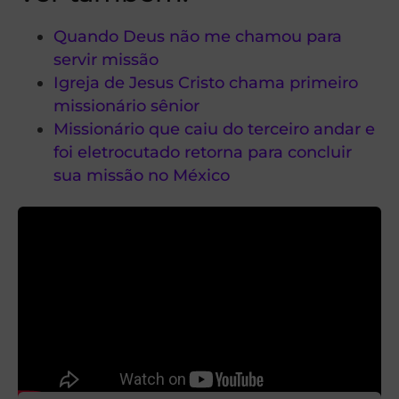
Quando Deus não me chamou para
servir missão
Igreja de Jesus Cristo chama primeiro
missionário sênior
Missionário que caiu do terceiro andar e
foi eletrocutado retorna para concluir
sua missão no México