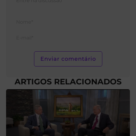
Nom
E-
mail*
ARTIGOS RELACIONADOS