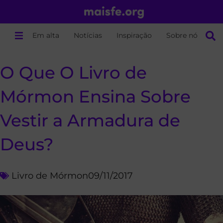
Em alta
Notícias
Inspiração
Sobre nós
O Que O Livro de
Mórmon Ensina Sobre
Vestir a Armadura de
Deus?
Livro de Mórmon
09/11/2017