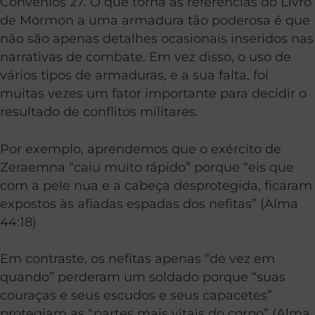
Convênios 27. O que torna as referências do Livro
de Mórmon a uma armadura tão poderosa é que
não são apenas detalhes ocasionais inseridos nas
narrativas de combate. Em vez disso, o uso de
vários tipos de armaduras, e a sua falta, foi
muitas vezes um fator importante para decidir o
resultado de conflitos militares.
Por exemplo, aprendemos que o exército de
Zeraemna “caiu muito rápido” porque “eis que
com a pele nua e a cabeça desprotegida, ficaram
expostos às afiadas espadas dos nefitas” (Alma
44:18)
Em contraste, os nefitas apenas “de vez em
quando” perderam um soldado porque “suas
couraças e seus escudos e seus capacetes”
protegiam as “partes mais vitais do corpo” (Alma