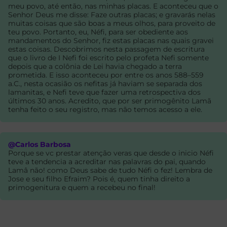
meu povo, até então, nas minhas placas. E aconteceu que o
Senhor Deus me disse: Faze outras placas; e gravarás nelas
muitas coisas que são boas a meus olhos, para proveito de
teu povo. Portanto, eu, Néfi, para ser obediente aos
mandamentos do Senhor, fiz estas placas nas quais gravei
estas coisas. Descobrimos nesta passagem de escritura
que o livro de I Nefi foi escrito pelo profeta Nefi somente
depois que a colônia de Lei havia chegado a terra
prometida. E isso aconteceu por entre os anos 588–559
a.C., nesta ocasião os nefitas já haviam se separada dos
lamanitas, e Nefi teve que fazer uma retrospectiva dos
últimos 30 anos. Acredito, que por ser primogênito Lamã
tenha feito o seu registro, mas não temos acesso a ele.
@Carlos Barbosa
Porque se vc prestar atenção veras que desde o inicio Néfi
teve a tendencia a acreditar nas palavras do pai, quando
Lamâ não! como Deus sabe de tudo Néfi o fez! Lembra de
Jose e seu filho Efraim? Pois é, quem tinha direito a
primogenitura e quem a recebeu no final!