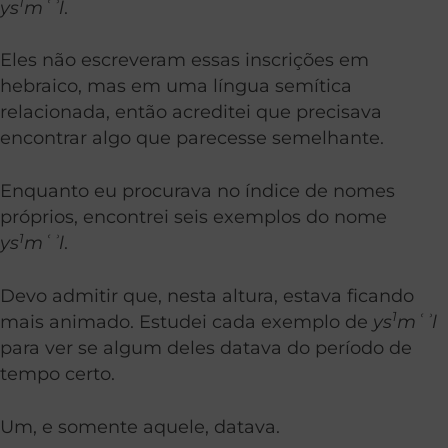
1
ys
m
ʿʾl
.
Eles não escreveram essas inscrições em
hebraico, mas em uma língua semítica
relacionada, então acreditei que precisava
encontrar algo que parecesse semelhante.
Enquanto eu procurava no índice de nomes
próprios, encontrei seis exemplos do nome
1
ys
m
ʿʾl
.
Devo admitir que, nesta altura, estava ficando
1
mais animado. Estudei cada exemplo de
ys
m
ʿʾl
para ver se algum deles datava do período de
tempo certo.
Um, e somente aquele, datava.