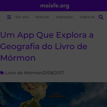
Em alta
Notícias
Inspiração
Sobre nós
Um App Que Explora a
Geografia do Livro de
Mórmon
Livro de Mórmon
21/08/2017