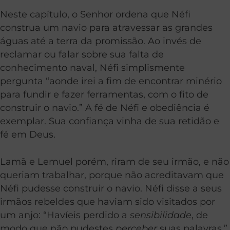
Neste capítulo, o Senhor ordena que Néfi
construa um navio para atravessar as grandes
águas até a terra da promissão. Ao invés de
reclamar ou falar sobre sua falta de
conhecimento naval, Néfi simplismente
pergunta “aonde irei a fim de encontrar minério
para fundir e fazer ferramentas, com o fito de
construir o navio.” A fé de Néfi e obediência é
exemplar. Sua confiança vinha de sua retidão e
fé em Deus.
Lamã e Lemuel porém, riram de seu irmão, e não
queriam trabalhar, porque não acreditavam que
Néfi pudesse construir o navio. Néfi disse a seus
irmãos rebeldes que haviam sido visitados por
um anjo: “Havíeis perdido a
sensibilidade
, de
modo que não pudestes
perceber
suas palavras.”