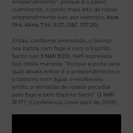
arrependimento”, porque é o passo
culminante, o ponto mais alto de nosso
arrependimento (ver, por exemplo,
Atos
19:4
;
Alma 7:14
;
9:27
;
D&C 107:20
).
Então, conforme prometido, o Senhor
nos batiza com fogo e com o Espírito
Santo (ver
3 Néfi 9:20
). Néfi expressou
isso desta maneira: “Porque a porta pela
qual deveis entrar é o arrependimento e
o batismo com água; e recebereis,
então, a remissão de vossos pecados
pelo fogo e pelo Espírito Santo” (
2 Néfi
31:17
)” (Conferência Geral abril de 2008)