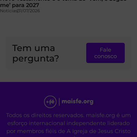
me’ para 2027
Notícias
31/07/2026
Tem uma
Fale
pergunta?
conosco
Todos os direitos reservados. maisfe.org é um
esforço internacional independente liderado
por membros fiéis de A Igreja de Jesus Cristo