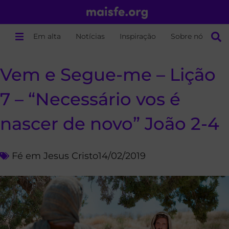
Em alta
Notícias
Inspiração
Sobre nós
Vem e Segue-me – Lição
7 – “Necessário vos é
nascer de novo” João 2-4
Fé em Jesus Cristo
14/02/2019