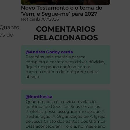
Novo Testamento é o tema do
‘Vem, e Segue-me’ para 2027
Notícias
31/07/2026
. Quanto
COMENTARIOS
os de
RELACIONADOS
@Andrés Godoy cerda
Parabéns pela matéria,parece
completa e correta,sem deixar dúvidas,
fiquei um pouco confuso com a
mesma matéria do intérprete nefita
abraço
@frantheska
Quão preciosa é a divina revelação
contínua de Deus aos Seus servos os
Profetas, posso assegurar-me de que A
Restauração, A Organização de A Igreja
de Jesus Cristo dos Santos dos Últimos
Dias aconteceram no dia, no mês e ano