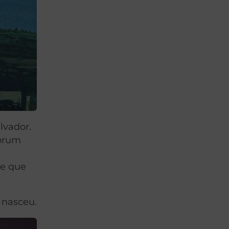
lvador.
uórum
se que
 nasceu.