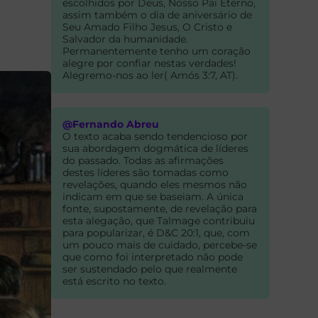
escolhidos por Deus, Nosso Pai Eterno,
assim também o dia de aniversário de
Seu Amado Filho Jesus, O Cristo e
Salvador da humanidade.
Permanentemente tenho um coração
alegre por confiar nestas verdades!
Alegremo-nos ao ler( Amós 3:7, AT).
@Fernando Abreu
O texto acaba sendo tendencioso por
sua abordagem dogmática de líderes
do passado. Todas as afirmações
destes líderes são tomadas como
revelações, quando eles mesmos não
indicam em que se baseiam. A única
fonte, supostamente, de revelação para
esta alegação, que Talmage contribuiu
para popularizar, é D&C 20:1, que, com
um pouco mais de cuidado, percebe-se
que como foi interpretado não pode
ser sustendado pelo que realmente
está escrito no texto.