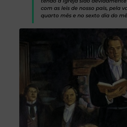
tendo a Igreja sido devidament
com as leis de nosso país, pel
quarto mês e no sexto dia do mê