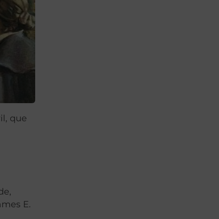
il, que
de,
ames E.