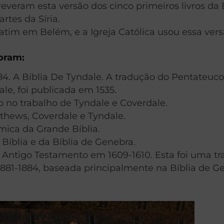
veram esta versão dos cinco primeiros livros da B
rtes da Síria.
latim em Belém, e a Igreja Católica usou essa ver
foram:
1384. A Bíblia De Tyndale. A tradução do Pentateuc
le, foi publicada em 1535.
o no trabalho de Tyndale e Coverdale.
tthews, Coverdale e Tyndale.
mica da Grande Bíblia.
Bíblia e da Bíblia de Genebra.
Antigo Testamento em 1609-1610. Esta foi uma tra
1881-1884, baseada principalmente na Bíblia de G