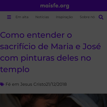
Em alta
Notícias
Inspiração
Sobre nós
Como entender o
sacrifício de Maria e José
com pinturas deles no
templo
Fé em Jesus Cristo
21/12/2018