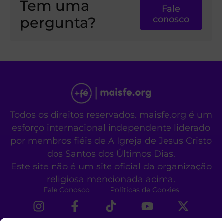
Tem uma
Fale
pergunta?
conosco
Todos os direitos reservados. maisfe.org é um
esforço internacional independente liderado
por membros fiéis de A Igreja de Jesus Cristo
dos Santos dos Últimos Dias.
Este site não é um site oficial da organização
religiosa mencionada acima.
Fale Conosco
Políticas de Cookies