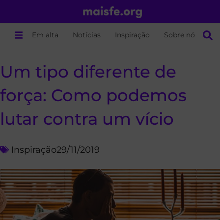
Em alta
Notícias
Inspiração
Sobre nós
Um tipo diferente de
força: Como podemos
lutar contra um vício
Inspiração
29/11/2019