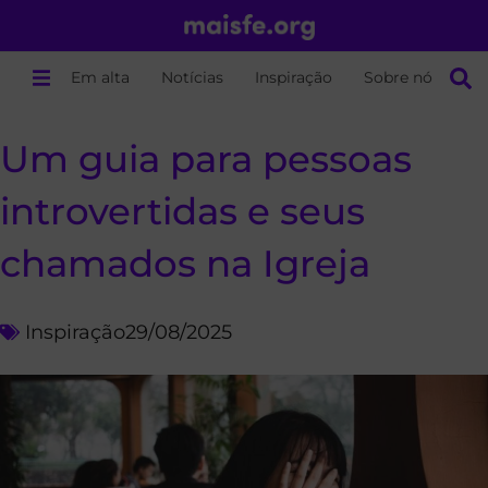
Em alta
Notícias
Inspiração
Sobre nós
Um guia para pessoas
introvertidas e seus
chamados na Igreja
Inspiração
29/08/2025