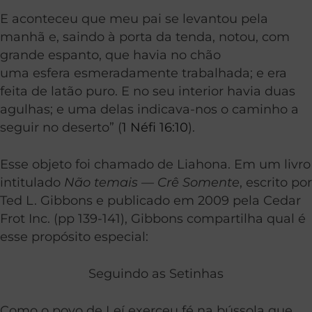
E aconteceu que meu pai se levantou pela
manhã e, saindo à porta da tenda, notou, com
grande espanto, que havia no chão
uma esfera esmeradamente trabalhada; e era
feita de latão puro. E no seu interior havia duas
agulhas; e uma delas indicava-nos o caminho a
seguir no deserto” (
1 Néfi 16:10
).
Esse objeto foi chamado de Liahona. Em um livro
intitulado
Não temais — Crê Somente
, escrito por
Ted L. Gibbons e publicado em 2009 pela Cedar
Frot Inc. (pp 139-141), Gibbons compartilha qual é
esse propósito especial:
Seguindo as Setinhas
Como o povo de Leí exerceu fé na bússola que