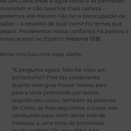
de um Oasis onde a água secou e as palmeiras
morreram e não teremos mais certeza –
podemos até mesmo não ter a preocupação de
saber – a respeito de qual caminho temos que
seguir. Perderemos nossa confiança na palavra e
nosso acesso ao Espírito (
Helamã 13:8
).
Alma concluiu com esse alerta:
“E pergunto agora: Não há nisto um
simbolismo? Pois tão certamente
quanto este guia trouxe nossos pais
para a terra prometida por terem
seguido seu curso, também as palavras
de Cristo, se lhes seguirmos o curso, nos
conduzirão para além deste vale de
tristezas, a uma terra de promissão
muito melhor. Oh, meu filho, não