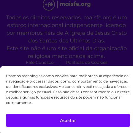
Todos os direitos reservados. maisfe.org é um
esforço internacional independente liderado
por membros fiéis de A Igreja de Jesus Cristo
dos Santos dos Últimos Dias.
Este site não é um site oficial da organização
religiosa mencionada acima.
Fale Conosco
Políticas de Cookies
Usamos tecnologias como cookies para melhorar sua experiência de
navegação e processar dados, como comportamento de navegação
ou identificadores exclusivos. Ao consentir, você nos ajuda a oferecer
o melhor serviço possível. Caso não dê seu consentimento ou o retire
depois, algumas funções e recursos do site podem não funcionar
corretamente.
Aceitar